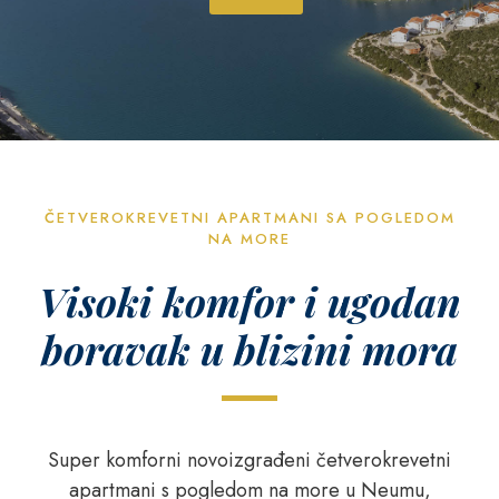
ČETVEROKREVETNI APARTMANI SA POGLEDOM
NA MORE
Visoki komfor i ugodan
boravak u blizini mora
Super komforni novoizgrađeni četverokrevetni
apartmani s pogledom na more u Neumu,