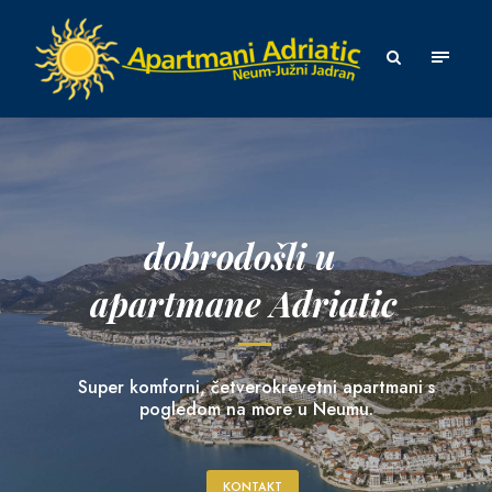
dobrodošli u
apartmane Adriatic
Super komforni, četverokrevetni apartmani s
pogledom na more u Neumu.
KONTAKT