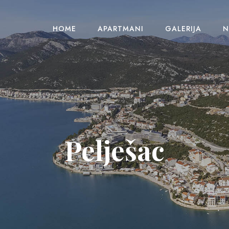
HOME
APARTMANI
GALERIJA
N
Pelješac