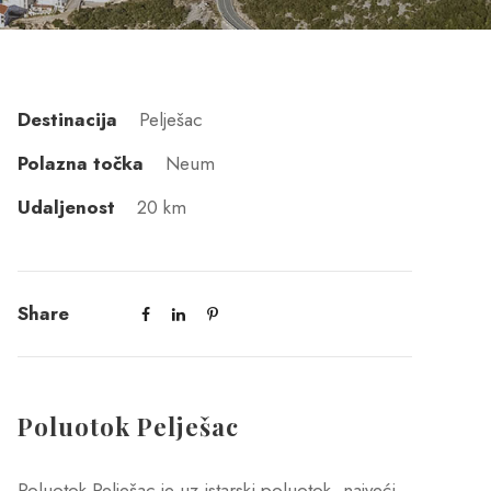
Destinacija
Pelješac
Polazna točka
Neum
Udaljenost
20 km
Share
Poluotok Pelješac
Poluotok Pelješac je uz istarski poluotok, najveći